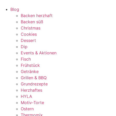
Zum
Inhalt
Blog
springen
Backen herzhaft
Backen süß
Christmas
Cookies
Dessert
Dip
Events & Aktionen
Fisch
Frühstück
Getränke
Grillen & BBQ
Grundrezepte
Herzhaftes
HYLA
Motiv-Torte
Ostern
Thermomix