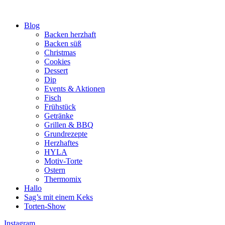
Blog
Backen herzhaft
Backen süß
Christmas
Cookies
Dessert
Dip
Events & Aktionen
Fisch
Frühstück
Getränke
Grillen & BBQ
Grundrezepte
Herzhaftes
HYLA
Motiv-Torte
Ostern
Thermomix
Hallo
Sag’s mit einem Keks
Torten-Show
Instagram