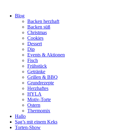
Zum
Inhalt
Blog
springen
Backen herzhaft
Backen süß
Christmas
Cookies
Dessert
Dip
Events & Aktionen
Fisch
Frühstück
Getränke
Grillen & BBQ
Grundrezepte
Herzhaftes
HYLA
Motiv-Torte
Ostern
Thermomix
Hallo
Sag’s mit einem Keks
Torten-Show