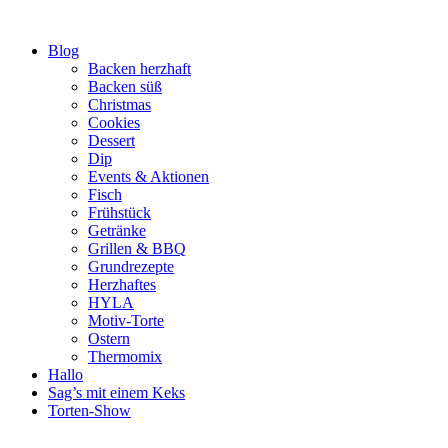
Zum
Inhalt
Blog
springen
Backen herzhaft
Backen süß
Christmas
Cookies
Dessert
Dip
Events & Aktionen
Fisch
Frühstück
Getränke
Grillen & BBQ
Grundrezepte
Herzhaftes
HYLA
Motiv-Torte
Ostern
Thermomix
Hallo
Sag’s mit einem Keks
Torten-Show