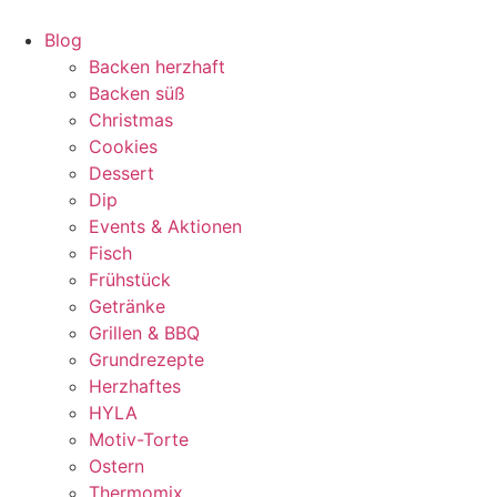
Zum
Inhalt
Blog
springen
Backen herzhaft
Backen süß
Christmas
Cookies
Dessert
Dip
Events & Aktionen
Fisch
Frühstück
Getränke
Grillen & BBQ
Grundrezepte
Herzhaftes
HYLA
Motiv-Torte
Ostern
Thermomix