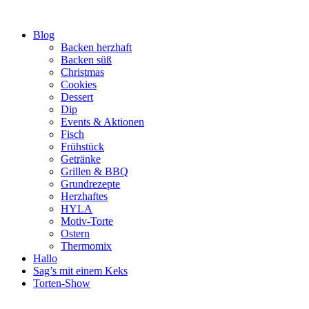
Zum
Inhalt
Blog
springen
Backen herzhaft
Backen süß
Christmas
Cookies
Dessert
Dip
Events & Aktionen
Fisch
Frühstück
Getränke
Grillen & BBQ
Grundrezepte
Herzhaftes
HYLA
Motiv-Torte
Ostern
Thermomix
Hallo
Sag’s mit einem Keks
Torten-Show