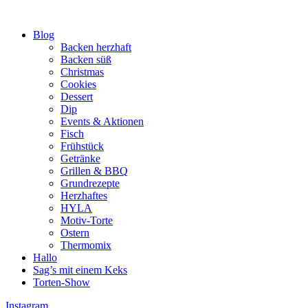
Blog
Backen herzhaft
Backen süß
Christmas
Cookies
Dessert
Dip
Events & Aktionen
Fisch
Frühstück
Getränke
Grillen & BBQ
Grundrezepte
Herzhaftes
HYLA
Motiv-Torte
Ostern
Thermomix
Hallo
Sag’s mit einem Keks
Torten-Show
Instagram